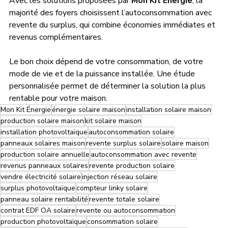
Avec les solutions proposées par 
Mon Kit Énergie
, la 
majorité des foyers choisissent l’autoconsommation avec 
revente du surplus, qui combine économies immédiates et 
revenus complémentaires.
Le bon choix dépend de votre consommation, de votre 
mode de vie et de la puissance installée. Une étude 
personnalisée permet de déterminer la solution la plus 
rentable pour votre maison.
Mon Kit Énergie
énergie solaire maison
installation solaire maison
production solaire maison
kit solaire maison
installation photovoltaïque
autoconsommation solaire
panneaux solaires maison
revente surplus solaire
solaire maison
production solaire annuelle
autoconsommation avec revente
revenus panneaux solaires
revente production solaire
vendre électricité solaire
injection réseau solaire
surplus photovoltaïque
compteur linky solaire
panneau solaire rentabilité
revente totale solaire
contrat EDF OA solaire
revente ou autoconsommation
production photovoltaïque
consommation solaire