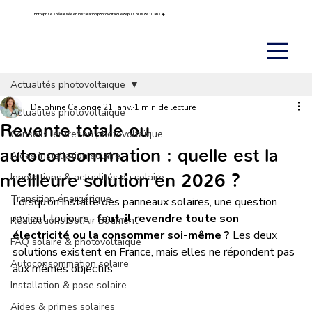
Entreprise spécialisée en installation photovoltaïque depuis plus de 10 ans ☀️
Actualités photovoltaïque
Delphine Calonge
21 janv.
1 min de lecture
Actualités photovoltaïque
Revente totale ou
Conseils, entretien photovoltaïque
autoconsommation : quelle est la
Aides installation solaire
meilleure solution en 2026 ?
Innovations & actualités du solaire
Transition énergétique
Lorsqu’on installe des panneaux solaires, une question 
revient toujours : 
faut-il revendre toute son 
Réalisations Sol’Air Bâtiment
électricité ou la consommer soi-même ?
 Les deux 
FAQ solaire & photovoltaïque
solutions existent en France, mais elles ne répondent pas 
Autoconsommation solaire
aux mêmes objectifs.
Installation & pose solaire
Aides & primes solaires