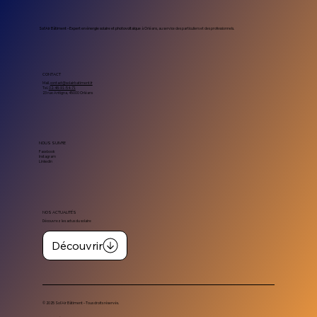
photovoltaïque
Sol’Air Bâtiment – Expert en énergie solaire et photovoltaïque
à Orléans, au service des particuliers et des professionnels.
CONTACT
Mail.
contact@solairbatiment.fr
Tel.
02-46-91-54-71
23 rue Antigna, 45000 Orléans
NOUS SUIVRE
Facebook
Instagram
Linkedin
NOS ACTUALITÉS
Découvrez les actus du solaire
Découvrir
© 2025 Sol’Air Bâtiment – Tous droits réservés.