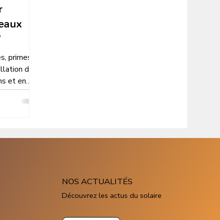
r
neaux
?
s, primes
allation de
ns et en
ol’Air
ltaïque.
NOS ACTUALITÉS
Découvrez les actus du solaire