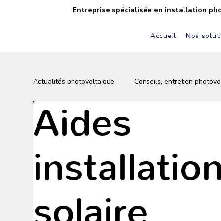
Entreprise spécialisée en installation ph
Accueil
Nos solut
Actualités photovoltaïque
Conseils, entretien photovo
Aides
Réalisations Sol’Air Bâtiment
FAQ solaire & pho
installatio
Batterie & stockage solaire
Équipements & inno
solaire