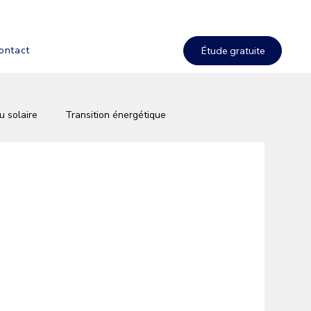
ontact
u solaire
Transition énergétique
solaire
Aides & primes solaires
es