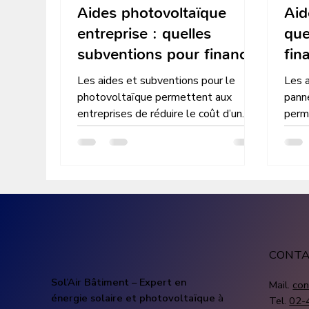
Aides photovoltaïque
Aid
entreprise : quelles
que
subventions pour financer
fin
une installation solaire
pho
Les aides et subventions pour le
Les a
photovoltaïque permettent aux
pann
entreprises de réduire le coût d’un
perm
projet solaire. Découvrez les
consi
dispositifs financiers disponibles pour
solai
installer des panneaux
subv
photovoltaïques professionnels.
pour 
profe
CONT
Sol’Air Bâtiment – Expert en
Mail.
con
énergie solaire et photovoltaïque
à
Tel.
02-