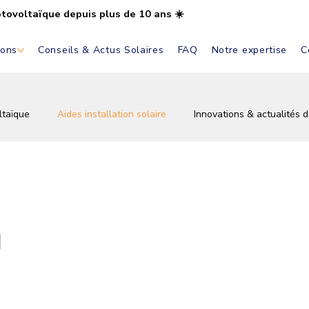
otovoltaïque depuis plus de 10 ans ☀️
ions
Conseils & Actus Solaires
FAQ
Notre expertise
C
ltaïque
Aides installation solaire
Innovations & actualités d
tovoltaïque
Autoconsommation solaire
Installation & pose 
n
vations
Écologie & énergie verte
Conseils & astuces solair