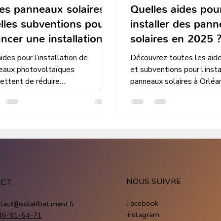
es panneaux solaires :
Quelles aides pou
lles subventions pour
installer des pan
ancer une installation
solaires en 2025 
tovoltaïque
ides pour l’installation de
Découvrez toutes les aide
eaux photovoltaïques
et subventions pour l’inst
ettent de réduire
panneaux solaires à Orléa
dérablement le coût d’un projet
Centre-Val de Loire avec S
re. Découvrez les principales
Bâtiment, expert photovo
entions et primes disponibles
les particuliers et les
ssionnels.
NOUS SUIVRE
ACT
Facebook
tact@solairbatiment.fr
Instagram
46-91-54-71