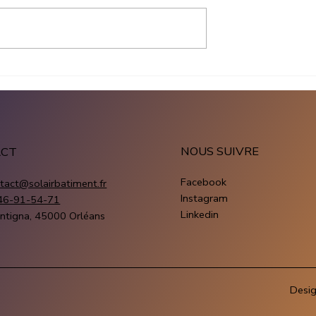
echarge à
Borne de recharge à Tours
stallation solaire
installation solaire avec 
it Énergie
Kit Énergie
NOUS SUIVRE
ACT
Facebook
tact@solairbatiment.fr
Instagram
46-91-54-71
Linkedin
ntigna, 45000 Orléans
Desi