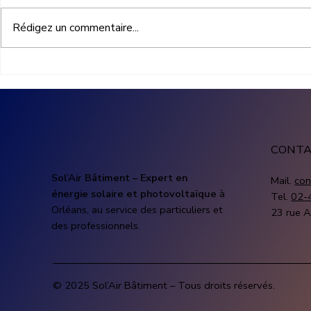
Rédigez un commentaire...
Aides panneaux solaires :
Borne de r
quelles subventions pour
Bourges : in
financer une installation
avec Mon K
photovoltaïque
CONT
Sol’Air Bâtiment – Expert en
Mail.
con
énergie solaire et photovoltaïque
à
Tel.
02-
Orléans, au service des particuliers et
23 rue A
des professionnels.
© 2025 Sol’Air Bâtiment – Tous droits réservés.