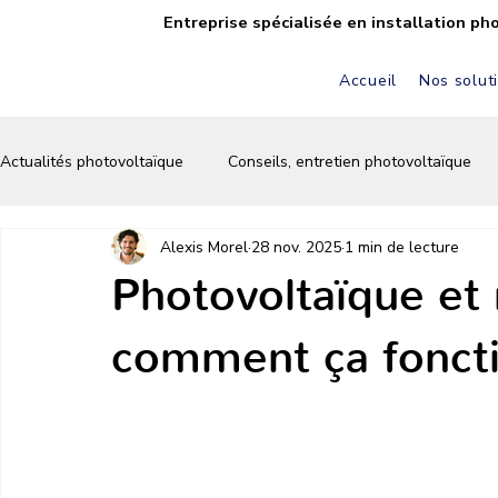
Entreprise spécialisée en installation ph
Accueil
Nos solut
Actualités photovoltaïque
Conseils, entretien photovoltaïque
Alexis Morel
28 nov. 2025
1 min de lecture
FAQ solaire & photovoltaïque
Autoconsommation solaire
Photovoltaïque et 
comment ça fonct
Écologie & énergie verte
Conseils & astuces solaires