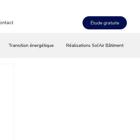
ontact
Transition énergétique
Réalisations Sol’Air Bâtiment
terie & stockage solaire
Équipements & innovations