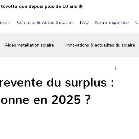
otovoltaïque depuis plus de 10 ans ☀️
ions
Conseils & Actus Solaires
FAQ
Notre expertise
C
Aides installation solaire
Innovations & actualités du solaire
Installation & pose solaire
Aides & primes solaires
Bat
revente du surplus :
ionne en 2025 ?