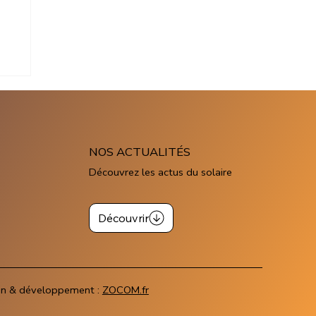
 :
Mon
NOS ACTUALITÉS
Découvrez les actus du solaire
Découvrir
gn & développement :
ZOCOM.fr