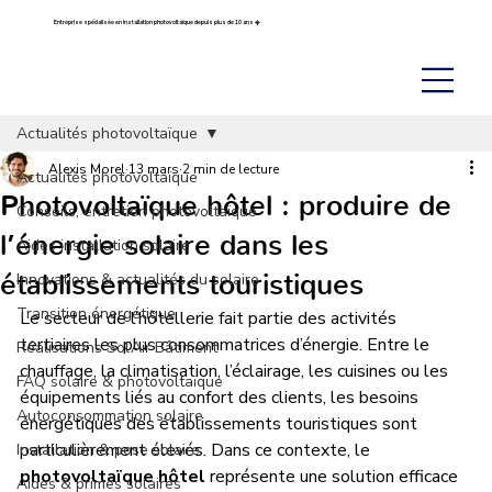
Entreprise spécialisée en installation photovoltaïque depuis plus de 10 ans ☀️
Actualités photovoltaïque
Alexis Morel
13 mars
2 min de lecture
Actualités photovoltaïque
Photovoltaïque hôtel : produire de
Conseils, entretien photovoltaïque
l’énergie solaire dans les
Aides installation solaire
établissements touristiques
Innovations & actualités du solaire
Transition énergétique
Le secteur de l’hôtellerie fait partie des activités 
tertiaires les plus consommatrices d’énergie. Entre le 
Réalisations Sol’Air Bâtiment
chauffage, la climatisation, l’éclairage, les cuisines ou les 
FAQ solaire & photovoltaïque
équipements liés au confort des clients, les besoins 
Autoconsommation solaire
énergétiques des établissements touristiques sont 
particulièrement élevés. Dans ce contexte, le 
Installation & pose solaire
photovoltaïque hôtel
 représente une solution efficace 
Aides & primes solaires