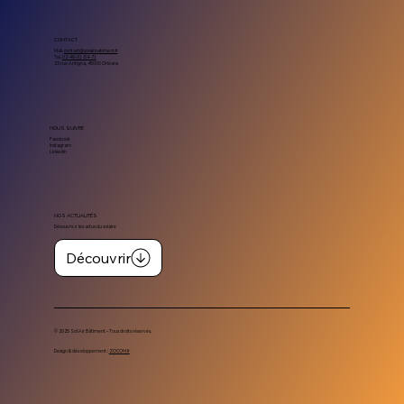
CONTACT
Mail.
contact@solairbatiment.fr
Tel.
02-46-91-54-71
23 rue Antigna, 45000 Orléans
NOUS SUIVRE
Facebook
Instagram
Linkedin
NOS ACTUALITÉS
Découvrez les actus du solaire
Découvrir
© 2025 Sol’Air Bâtiment – Tous droits réservés.
Design & développement :
ZOCOM.fr