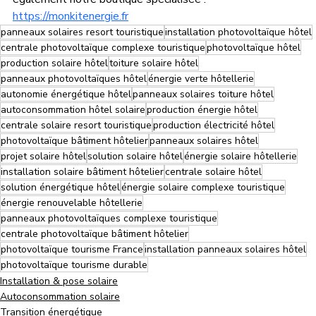
https://monkitenergie.fr
panneaux solaires resort touristique
installation photovoltaïque hôtel
centrale photovoltaïque complexe touristique
photovoltaïque hôtel
production solaire hôtel
toiture solaire hôtel
panneaux photovoltaïques hôtel
énergie verte hôtellerie
autonomie énergétique hôtel
panneaux solaires toiture hôtel
autoconsommation hôtel solaire
production énergie hôtel
centrale solaire resort touristique
production électricité hôtel
photovoltaïque bâtiment hôtelier
panneaux solaires hôtel
projet solaire hôtel
solution solaire hôtel
énergie solaire hôtellerie
installation solaire bâtiment hôtelier
centrale solaire hôtel
solution énergétique hôtel
énergie solaire complexe touristique
énergie renouvelable hôtellerie
panneaux photovoltaïques complexe touristique
centrale photovoltaïque bâtiment hôtelier
photovoltaïque tourisme France
installation panneaux solaires hôtel
photovoltaïque tourisme durable
Installation & pose solaire
Autoconsommation solaire
Transition énergétique