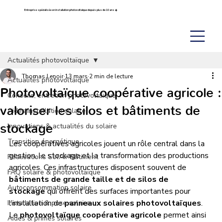
Entreprise spécialisée en installation photovoltaïque depuis plus de 10 ans ☀️
Actualités photovoltaïque
Thomas Lenoir
13 mars
2 min de lecture
Actualités photovoltaïque
Photovoltaïque coopérative agricole :
Conseils, entretien photovoltaïque
valoriser les silos et bâtiments de
Aides installation solaire
stockage
Innovations & actualités du solaire
Transition énergétique
Les coopératives agricoles jouent un rôle central dans la 
gestion, le stockage et la transformation des productions 
Réalisations Sol’Air Bâtiment
agricoles. Ces infrastructures disposent souvent de 
FAQ solaire & photovoltaïque
bâtiments de grande taille et de silos de 
Autoconsommation solaire
stockage
 qui offrent des surfaces importantes pour 
l’installation de 
panneaux solaires photovoltaïques
. 
Installation & pose solaire
Le 
photovoltaïque coopérative agricole
 permet ainsi 
Aides & primes solaires