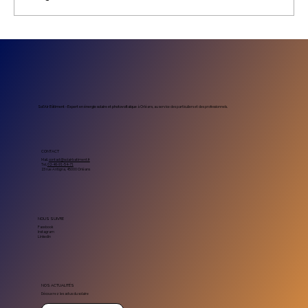
Prix installation photovoltaïque
entreprise : combien coûte un projet
solaire professionnel
Sol’Air Bâtiment – Expert en énergie solaire et photovoltaïque
à Orléans, au service des particuliers et des professionnels.
CONTACT
Mail.
contact@solairbatiment.fr
Tel.
02-46-91-54-71
23 rue Antigna, 45000 Orléans
NOUS SUIVRE
Facebook
Instagram
Linkedin
NOS ACTUALITÉS
Découvrez les actus du solaire