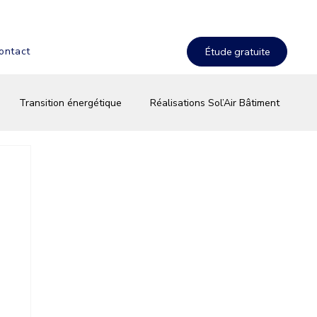
ontact
Transition énergétique
Réalisations Sol’Air Bâtiment
terie & stockage solaire
Équipements & innovations