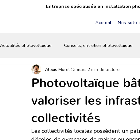
Entreprise spécialisée en installation ph
Accueil
Nos solut
Actualités photovoltaïque
Conseils, entretien photovoltaïque
Alexis Morel
13 mars
2 min de lecture
FAQ solaire & photovoltaïque
Autoconsommation solaire
Photovoltaïque bât
valoriser les infra
Écologie & énergie verte
Conseils & astuces solaires
collectivités
Les collectivités locales possèdent un pa
d’écoles, de gymnases, de mairies ou encor