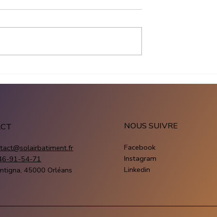
ation
Production panneau solai
que entreprise :
entreprise : combien
ûte un projet
produit une installation
fessionnel
photovoltaïque
NOUS SUIVRE
ACT
Facebook
tact@solairbatiment.fr
Instagram
46-91-54-71
Linkedin
ntigna, 45000 Orléans