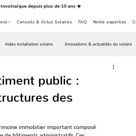
otovoltaïque depuis plus de 10 ans ☀️
ions
Conseils & Actus Solaires
FAQ
Notre expertise
C
Aides installation solaire
Innovations & actualités du solaire
Installation & pose solaire
Aides & primes solaires
Bat
iment public :
structures des
trimoine immobilier important composé 
e de bâtiments administratifs. Ces 