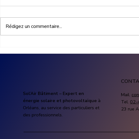
Rédigez un commentaire...
Aides photovoltaïque
Prix install
entreprise : quelles
photovoltaï
subventions pour financer
combien co
une installation solaire
solaire pro
CONT
Sol’Air Bâtiment – Expert en
Mail.
con
énergie solaire et photovoltaïque
à
Tel.
02-
Orléans, au service des particuliers et
23 rue A
des professionnels.