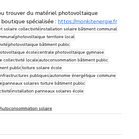
 ou trouver du matériel photovoltaïque 
boutique spécialisée : 
https://monkitenergie.fr
et solaire collectivité
installation solaire bâtiment communal
ommunal
photovoltaïque territoire local
ivité
photovoltaïque bâtiment public
otovoltaïque école
centrale photovoltaïque gymnase
e collectivité locale
autoconsommation bâtiment public
ment public
toiture solaire école
 infrastructures publiques
autonomie énergétique commune
ie
panneaux solaires toiture bâtiment public
ctivité
installation panneaux solaires école
Autoconsommation solaire