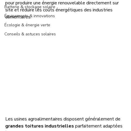
pour produire une énergie renouvelable directement sur 
Batterie & stockage solaire
site et réduire les coûts énergétiques des industries 
Équipements & innovations
alimentaires.
Écologie & énergie verte
Conseils & astuces solaires
Les usines agroalimentaires disposent généralement de 
grandes toitures industrielles
 parfaitement adaptées 