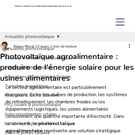
Entreprise spécialisée en installation photovoltaïque depuis plus de 10 ans ☀️
Actualités photovoltaïque
Alexis Morel
13 mars
2 min de lecture
Actualités photovoltaïque
Photovoltaïque agroalimentaire :
Conseils, entretien photovoltaïque
produire de l’énergie solaire pour les
Aides installation solaire
usines alimentaires
Innovations & actualités du solaire
Transition énergétique
Le secteur agroalimentaire est particulièrement 
énergivore. Entre les chaînes de production, les systèmes 
Réalisations Sol’Air Bâtiment
de refroidissement, les chambres froides ou les 
FAQ solaire & photovoltaïque
équipements logistiques, les usines alimentaires 
Autoconsommation solaire
consomment une quantité importante d’électricité. Dans 
ce contexte, le 
photovoltaïque 
Installation & pose solaire
agroalimentaire
 représente une solution stratégique 
Aides & primes solaires