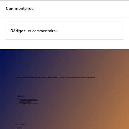
Commentaires
Rédigez un commentaire...
Prix installation photovoltaïque
entreprise : combien coûte un projet
solaire professionnel
Sol’Air Bâtiment – Expert en énergie solaire et photovoltaïque
à Orléans, au service des particuliers et des professionnels.
CONTACT
Mail.
contact@solairbatiment.fr
Tel.
02-46-91-54-71
23 rue Antigna, 45000 Orléans
NOUS SUIVRE
Facebook