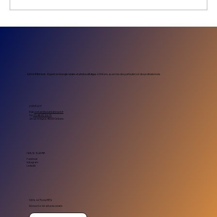
Prix installation photovoltaïque
entreprise : combien coûte un projet
solaire professionnel
Sol’Air Bâtiment – Expert en énergie solaire et photovoltaïque
à Orléans, au service des particuliers et des professionnels.
CONTACT
Mail.
contact@solairbatiment.fr
Tel.
02-46-91-54-71
23 rue Antigna, 45000 Orléans
NOUS SUIVRE
Facebook
Instagram
Linkedin
NOS ACTUALITÉS
Découvrez les actus du solaire