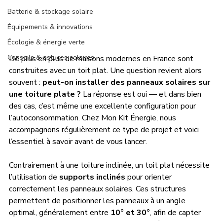
Batterie & stockage solaire
Équipements & innovations
Écologie & énergie verte
Conseils & astuces solaires
De plus en plus de maisons modernes en France sont 
construites avec un toit plat. Une question revient alors 
souvent : 
peut-on installer des panneaux solaires sur 
une toiture plate ?
 La réponse est oui — et dans bien 
des cas, c’est même une excellente configuration pour 
l’autoconsommation. Chez Mon Kit Énergie, nous 
accompagnons régulièrement ce type de projet et voici 
l’essentiel à savoir avant de vous lancer.
Contrairement à une toiture inclinée, un toit plat nécessite 
l’utilisation de 
supports inclinés
 pour orienter 
correctement les panneaux solaires. Ces structures 
permettent de positionner les panneaux à un angle 
optimal, généralement entre 
10° et 30°
, afin de capter 