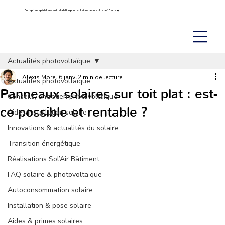
Entreprise spécialisée en installation photovoltaïque depuis plus de 10 ans ☀️
Actualités photovoltaïque
Alexis Morel
6 janv.
2 min de lecture
Actualités photovoltaïque
Panneaux solaires sur toit plat : est-
Conseils, entretien photovoltaïque
ce possible et rentable ?
Aides installation solaire
Innovations & actualités du solaire
Transition énergétique
Réalisations Sol’Air Bâtiment
FAQ solaire & photovoltaïque
Autoconsommation solaire
Installation & pose solaire
Aides & primes solaires