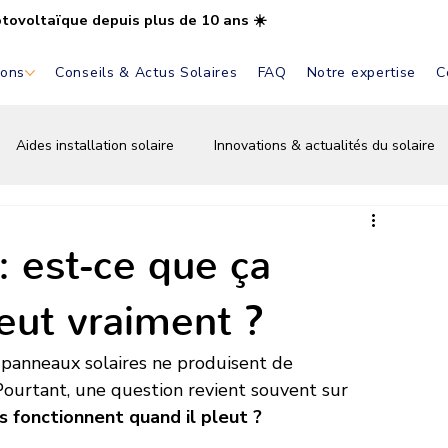
otovoltaïque depuis plus de 10 ans ☀️
ions
Conseils & Actus Solaires
FAQ
Notre expertise
C
Aides installation solaire
Innovations & actualités du solaire
Installation & pose solaire
Aides & primes solaires
Bat
: est-ce que ça
eut vraiment ?
 panneaux solaires ne produisent de 
l. Pourtant, une question revient souvent sur 
s fonctionnent quand il pleut ?