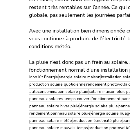
restent très rentables sur l’année. Ce qui
globale, pas seulement les journées parfa
Avec une installation bien dimensionnée 
vous continuez à produire de l’électricité 
conditions météo.
La pluie n’est donc pas un frein au solaire. 
fonctionnement normal d’une installation
Mon Kit Énergie
énergie solaire maison
installation sol
production solaire quotidienne
rendement photovoltaï
autoconsommation solaire pluie
solaire maison pluie
pa
panneaux solaires temps couvert
fonctionnement pann
panneau solaire hiver pluie
énergie solaire pluie
pannea
rendement panneau solaire pluie
énergie solaire nuag
panneau solaire météo
production électricité pluie
pan
panneau solaire mauvais temps
production photovolta