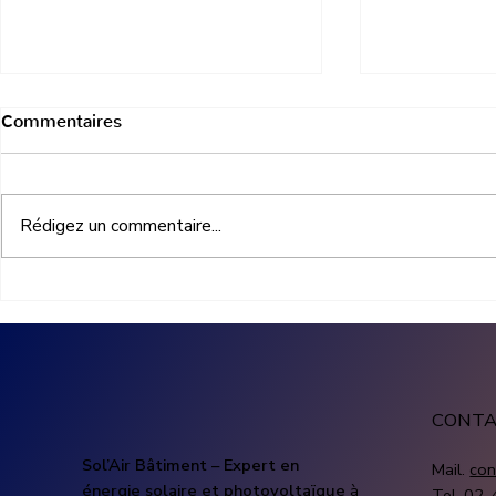
Commentaires
Rédigez un commentaire...
Prix installation
Production
photovoltaïque entreprise :
entreprise 
combien coûte un projet
produit une 
solaire professionnel
photovolta
CONT
Sol’Air Bâtiment – Expert en
Mail.
con
énergie solaire et photovoltaïque
à
Tel.
02-