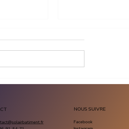
 panneau solaire
Panneaux solaires
: combien
entreprise : comment
installation
choisir la bonne installati
ïque
photovoltaïque
NOUS SUIVRE
ACT
Facebook
tact@solairbatiment.fr
Instagram
46-91-54-71