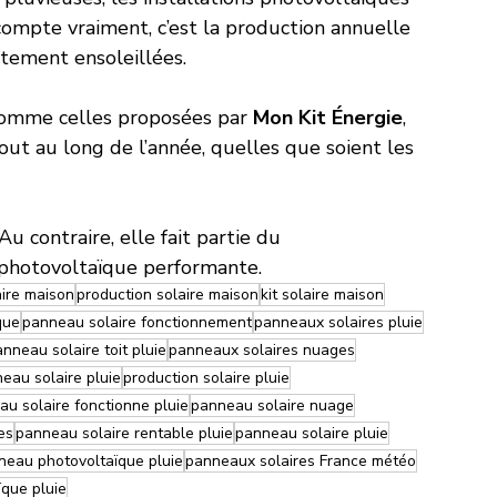
 compte vraiment, c’est la production annuelle 
itement ensoleillées.
comme celles proposées par 
Mon Kit Énergie
, 
tout au long de l’année, quelles que soient les 
Au contraire, elle fait partie du 
 photovoltaïque performante.
aire maison
production solaire maison
kit solaire maison
que
panneau solaire fonctionnement
panneaux solaires pluie
nneau solaire toit pluie
panneaux solaires nuages
eau solaire pluie
production solaire pluie
u solaire fonctionne pluie
panneau solaire nuage
es
panneau solaire rentable pluie
panneau solaire pluie
neau photovoltaïque pluie
panneaux solaires France météo
ïque pluie