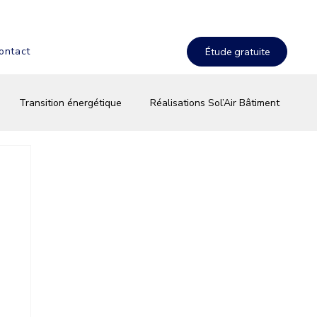
ontact
Transition énergétique
Réalisations Sol’Air Bâtiment
terie & stockage solaire
Équipements & innovations