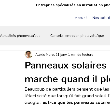
Entreprise spécialisée en installation ph
Accueil
Nos solut
Actualités photovoltaïque
Conseils, entretien photovoltaïque
Alexis Morel
21 janv.
1 min de lecture
FAQ solaire & photovoltaïque
Autoconsommation solaire
Panneaux solaires 
marche quand il pl
Écologie & énergie verte
Conseils & astuces solaires
Beaucoup de particuliers pensent que les
l’électricité que lorsqu’il fait grand solei
Google : 
est-ce que les panneaux solaire