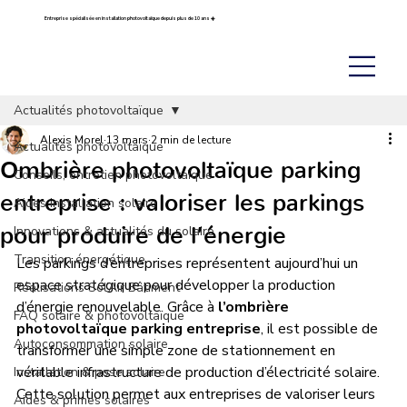
Entreprise spécialisée en installation photovoltaïque depuis plus de 10 ans ☀️
Actualités photovoltaïque
Alexis Morel
13 mars
2 min de lecture
Actualités photovoltaïque
Ombrière photovoltaïque parking
Conseils, entretien photovoltaïque
entreprise : valoriser les parkings
Aides installation solaire
pour produire de l’énergie
Innovations & actualités du solaire
Transition énergétique
Les parkings d’entreprises représentent aujourd’hui un 
espace stratégique pour développer la production 
Réalisations Sol’Air Bâtiment
d’énergie renouvelable. Grâce à 
l’ombrière 
FAQ solaire & photovoltaïque
photovoltaïque parking entreprise
, il est possible de 
Autoconsommation solaire
transformer une simple zone de stationnement en 
véritable infrastructure de production d’électricité solaire. 
Installation & pose solaire
Cette solution permet aux entreprises de valoriser leurs 
Aides & primes solaires