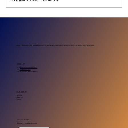
Prix installation photovoltaïque
entreprise : combien coûte un projet
solaire professionnel
Sol’Air Bâtiment – Expert en énergie solaire et photovoltaïque
à Orléans, au service des particuliers et des professionnels.
CONTACT
Mail.
contact@solairbatiment.fr
Tel.
02-46-91-54-71
23 rue Antigna, 45000 Orléans
NOUS SUIVRE
Facebook
Instagram
Linkedin
NOS ACTUALITÉS
Découvrez les actus du solaire