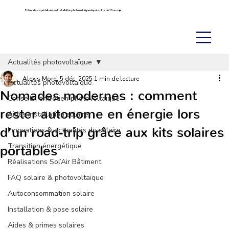
Entreprise spécialisée en installation photovoltaïque depuis plus de 10 ans ☀️
Actualités photovoltaïque
Alexis Morel
5 déc. 2025
1 min de lecture
Actualités photovoltaïque
Nomades modernes : comment
Conseils, entretien photovoltaïque
rester autonome en énergie lors
Aides installation solaire
d’un road-trip grâce aux kits solaires
Innovations & actualités du solaire
Transition énergétique
portables
Réalisations Sol’Air Bâtiment
FAQ solaire & photovoltaïque
Autoconsommation solaire
Installation & pose solaire
Aides & primes solaires