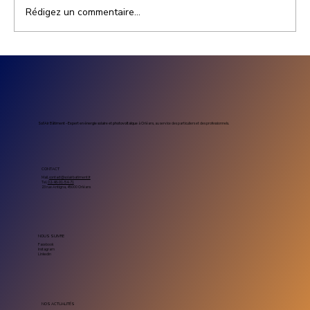
Rédigez un commentaire...
Prix installation photovoltaïque
entreprise : combien coûte un projet
solaire professionnel
Sol’Air Bâtiment – Expert en énergie solaire et photovoltaïque
à Orléans, au service des particuliers et des professionnels.
CONTACT
Mail.
contact@solairbatiment.fr
Tel.
02-46-91-54-71
23 rue Antigna, 45000 Orléans
NOUS SUIVRE
Facebook
Instagram
Linkedin
NOS ACTUALITÉS