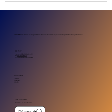
Prix installation photovoltaïque
entreprise : combien coûte un projet
solaire professionnel
Sol’Air Bâtiment – Expert en énergie solaire et photovoltaïque
à Orléans, au service des particuliers et des professionnels.
CONTACT
Mail.
contact@solairbatiment.fr
Tel.
02-46-91-54-71
23 rue Antigna, 45000 Orléans
NOUS SUIVRE
Facebook
Instagram
Linkedin
NOS ACTUALITÉS
Découvrez les actus du solaire
Découvrir