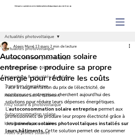
Entreprise spécialisée en installation photovoltaïque depuis plus de 10 ans ☀️
Actualités photovoltaïque
Alexis Morel
13 mars
2 min de lecture
Actualités photovoltaïque
Autoconsommation solaire
Conseils, entretien photovoltaïque
entreprise : produire sa propre
Aides installation solaire
énergie pour réduire les coûts
Innovations & actualités du solaire
Transition énergétique
Face à l’augmentation du prix de l’électricité, de 
nombreuses entreprises cherchent aujourd’hui des 
Réalisations Sol’Air Bâtiment
solutions pour réduire leurs dépenses énergétiques. 
FAQ solaire & photovoltaïque
L’
autoconsommation solaire entreprise
 permet aux 
Autoconsommation solaire
professionnels de produire leur propre électricité grâce à 
des 
panneaux solaires photovoltaïques installés sur 
Installation & pose solaire
leurs bâtiments
. Cette solution permet de consommer 
Aides & primes solaires