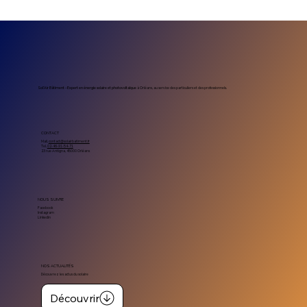
Prix installation photovoltaïque
entreprise : combien coûte un projet
solaire professionnel
Sol’Air Bâtiment – Expert en énergie solaire et photovoltaïque
à Orléans, au service des particuliers et des professionnels.
CONTACT
Mail.
contact@solairbatiment.fr
Tel.
02-46-91-54-71
23 rue Antigna, 45000 Orléans
NOUS SUIVRE
Facebook
Instagram
Linkedin
NOS ACTUALITÉS
Découvrez les actus du solaire
Découvrir