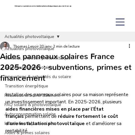
Entreprise spécialisée en installation photovoltaïque depuis plus de 10 ans ☀️
Actualités photovoltaïque
Thomas Lenoir
20 janv.
2 min de lecture
Actualités photovoltaïque
Aides panneaux solaires France
Conseils, entretien photovoltaïque
2025-2026 : subventions, primes et
Aides installation solaire
financement
Innovations & actualités du solaire
Transition énergétique
Installer des panneaux solaires pour sa maison représente 
Réalisations Sol’Air Bâtiment
un investissement important. En 2025-2026, plusieurs 
FAQ solaire & photovoltaïque
aides financières mises en place par l’État 
Autoconsommation solaire
français
 permettent de 
réduire fortement le coût 
d’une installation photovoltaïque
 et d’améliorer sa 
Installation & pose solaire
rentabilité.
Aides & primes solaires