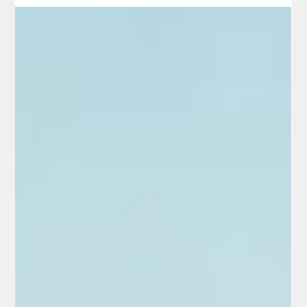
Installation & pose solaire
Panneaux solaires à Loches installation
prix et rentabilité en 2026
Panneaux solaires à Loches prix rentabilité et étude
personnalisée avec Mon Kit Énergie en Indre-et-Loire
simulation gratuite