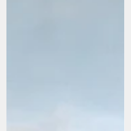
Alexis Morel
10 févr.
2 min de lecture
Installation & pose solaire
Panneaux solaires à Gien installation
prix et rentabilité en 2026
Panneaux solaires à Gien prix rentabilité et étude
personnalisée avec Mon Kit Énergie dans le Loiret simulation
gratuite