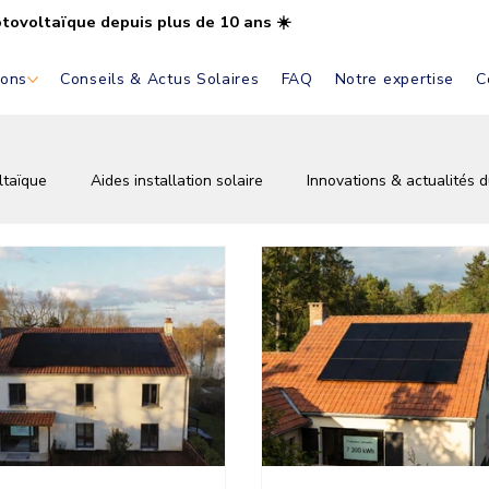
otovoltaïque depuis plus de 10 ans ☀️
ions
Conseils & Actus Solaires
FAQ
Notre expertise
C
ltaïque
Aides installation solaire
Innovations & actualités d
tovoltaïque
Autoconsommation solaire
Installation & pose 
vations
Écologie & énergie verte
Conseils & astuces solair