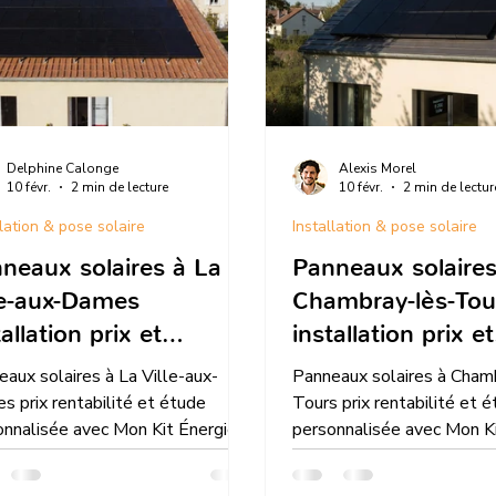
Delphine Calonge
Alexis Morel
10 févr.
2 min de lecture
10 févr.
2 min de lectur
llation & pose solaire
Installation & pose solaire
neaux solaires à La
Panneaux solaires
le-aux-Dames
Chambray-lès-Tou
tallation prix et
installation prix et
tabilité en 2026
rentabilité en 202
aux solaires à La Ville-aux-
Panneaux solaires à Cham
 prix rentabilité et étude
Tours prix rentabilité et 
onnalisée avec Mon Kit Énergie
personnalisée avec Mon K
dre-et-Loire simulation gratuite
en Indre-et-Loire simulati