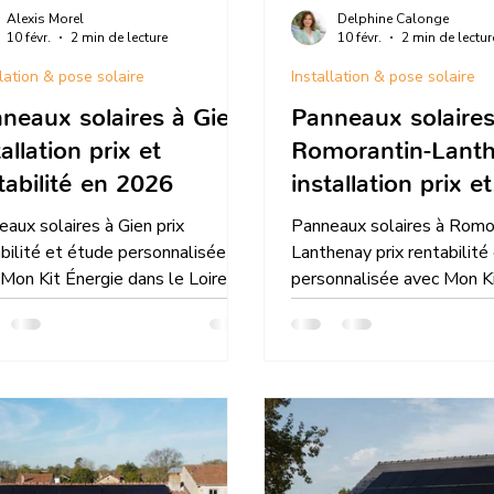
Alexis Morel
Delphine Calonge
10 févr.
2 min de lecture
10 févr.
2 min de lectur
llation & pose solaire
Installation & pose solaire
neaux solaires à Gien
Panneaux solaires
tallation prix et
Romorantin-Lant
tabilité en 2026
installation prix et
rentabilité en 202
aux solaires à Gien prix
Panneaux solaires à Romo
bilité et étude personnalisée
Lanthenay prix rentabilité
Mon Kit Énergie dans le Loiret
personnalisée avec Mon K
ation gratuite
dans le Loir-et-Cher simul
gratuite