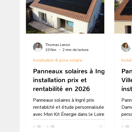
Thomas Lenoir
10 févr.
2 min de lecture
Installation & pose solaire
Insta
Panneaux solaires à Ingré
Pan
installation prix et
Vil
rentabilité en 2026
ins
ren
Panneaux solaires à Ingré prix
Panne
rentabilité et étude personnalisée
Dames
avec Mon Kit Énergie dans le Loiret
pers
simulation gratuite
en In