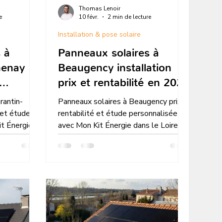
Thomas Lenoir
e
10 févr.
2 min de lecture
Installation & pose solaire
 à
Panneaux solaires à
henay
Beaugency installation
prix et rentabilité en 2026
6
rantin-
Panneaux solaires à Beaugency prix
 et étude
rentabilité et étude personnalisée
it Énergie
avec Mon Kit Énergie dans le Loiret
ation
simulation gratuite