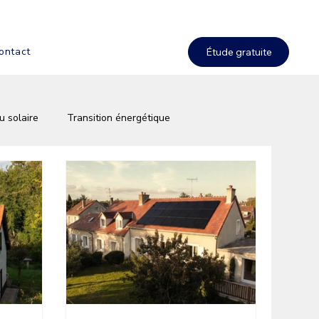
ontact
u solaire
Transition énergétique
solaire
Aides & primes solaires
es