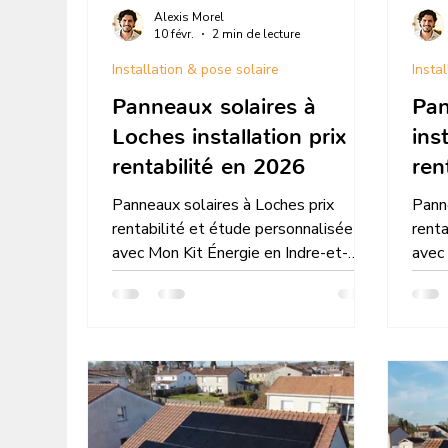
Alexis Morel
10 févr.
2 min de lecture
Installation & pose solaire
Insta
Panneaux solaires à
Pan
Loches installation prix et
ins
rentabilité en 2026
ren
Panneaux solaires à Loches prix
Panne
rentabilité et étude personnalisée
renta
avec Mon Kit Énergie en Indre-et-
avec 
Loire simulation gratuite
simul