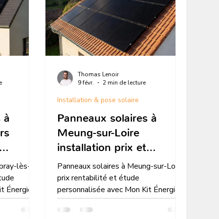
Thomas Lenoir
e
9 févr.
2 min de lecture
Installation & pose solaire
 à
Panneaux solaires à
rs
Meung-sur-Loire
installation prix et
6
rentabilité en 2026
bray-lès-
Panneaux solaires à Meung-sur-Loire
étude
prix rentabilité et étude
it Énergie
personnalisée avec Mon Kit Énergie
on gratuite
dans le Loiret simulation gratuite