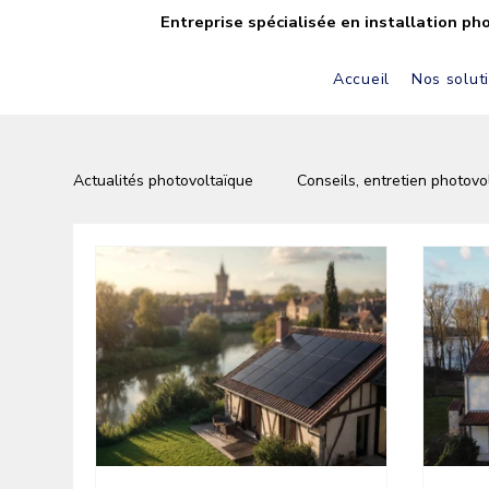
Entreprise spécialisée en installation ph
Accueil
Nos solut
Actualités photovoltaïque
Conseils, entretien photovo
Réalisations Sol’Air Bâtiment
FAQ solaire & pho
Batterie & stockage solaire
Équipements & inno