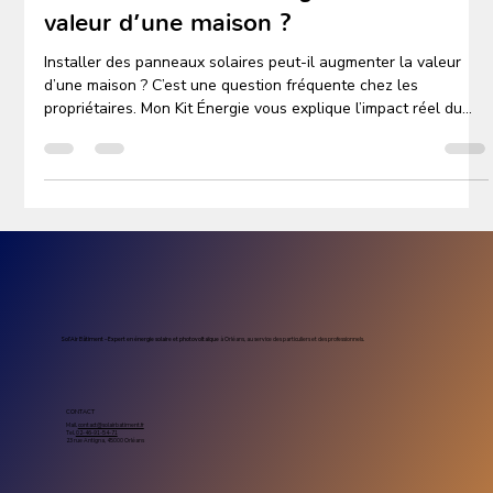
Autoconsommation solaire
Panneaux solaires : augmentent-ils la
valeur d’une maison ?
Installer des panneaux solaires peut-il augmenter la valeur
d’une maison ? C’est une question fréquente chez les
propriétaires. Mon Kit Énergie vous explique l’impact réel du
solaire sur la valeur d’un bien immobilier.
Sol’Air Bâtiment – Expert en énergie solaire et photovoltaïque
à Orléans, au service des particuliers et des professionnels.
CONTACT
Mail.
contact@solairbatiment.fr
Tel.
02-46-91-54-71