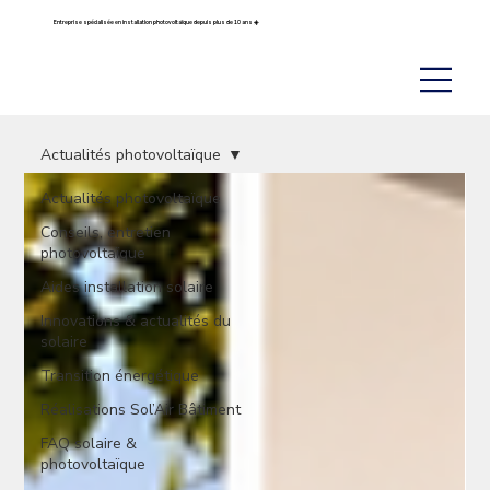
Entreprise spécialisée en installation photovoltaïque depuis plus de 10 ans ☀️
Actualités photovoltaïque
Actualités photovoltaïque
Conseils, entretien
photovoltaïque
Aides installation solaire
Innovations & actualités du
solaire
Transition énergétique
Réalisations Sol’Air Bâtiment
FAQ solaire &
photovoltaïque