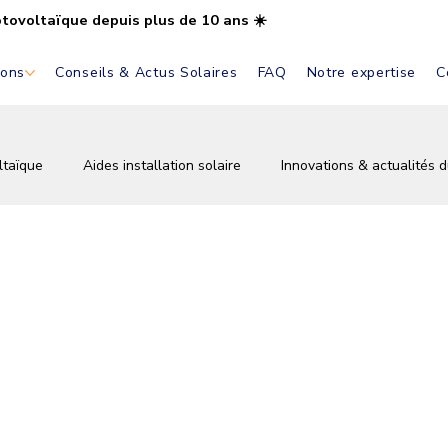
otovoltaïque depuis plus de 10 ans ☀️
ions
Conseils & Actus Solaires
FAQ
Notre expertise
C
ltaïque
Aides installation solaire
Innovations & actualités d
tovoltaïque
Autoconsommation solaire
Installation & pose 
vations
Écologie & énergie verte
Conseils & astuces solair