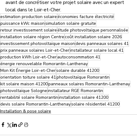
avant de concrétiser votre projet solaire avec un expert 
local dans le Loir-et-Cher.
estimation production solaire
économies facture électricité
puissance kWc maison
simulation solaire gratuite
retour investissement solaire
étude photovoltaïque personnalisée
installation solaire région Centre
coût installation solaire 2026
investissement photovoltaïque maison
devis panneaux solaires 41
prix panneaux solaires Loir-et-Cher
installateur solaire local 41
production kWh Loir-et-Cher
autoconsommation 41
énergie renouvelable Romorantin-Lanthenay
Mon Kit Énergie Loir-et-Cher
solaire durable 41200
orientation toiture solaire 41
photovoltaïque Romorantin
kit solaire maison 41200
panneaux solaires Romorantin-Lanthenay
photovoltaïque Sologne
installateur RGE Romorantin
rentabilité solaire Romorantin
installation solaire 41200
devis solaire Romorantin-Lanthenay
solaire résidentiel 41200
Installation & pose solaire