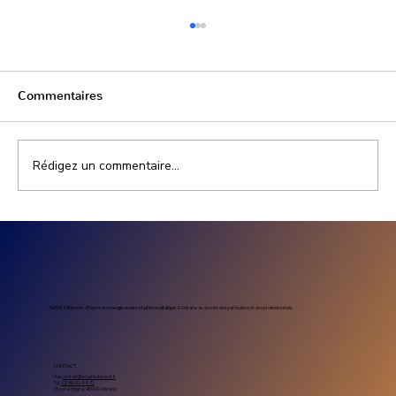
Commentaires
Rédigez un commentaire...
Prix installation photovoltaïque
entreprise : combien coûte un projet
solaire professionnel
Sol’Air Bâtiment – Expert en énergie solaire et photovoltaïque
à Orléans, au service des particuliers et des professionnels.
CONTACT
Mail.
contact@solairbatiment.fr
Tel.
02-46-91-54-71
23 rue Antigna, 45000 Orléans