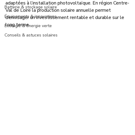
adaptées à l’installation photovoltaïque. En région Centre-
Batterie & stockage solaire
Val de Loire la production solaire annuelle permet 
Équipements & innovations
d’envisager un investissement rentable et durable sur le 
long terme.
Écologie & énergie verte
Conseils & astuces solaires