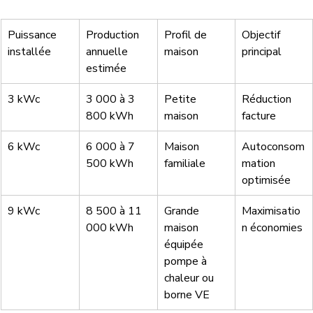
Puissance 
Production 
Profil de 
Objectif 
installée
annuelle 
maison
principal
estimée
3 kWc
3 000 à 3 
Petite 
Réduction 
800 kWh
maison
facture
6 kWc
6 000 à 7 
Maison 
Autoconsom
500 kWh
familiale
mation 
optimisée
9 kWc
8 500 à 11 
Grande 
Maximisatio
000 kWh
maison 
n économies
équipée 
pompe à 
chaleur ou 
borne VE