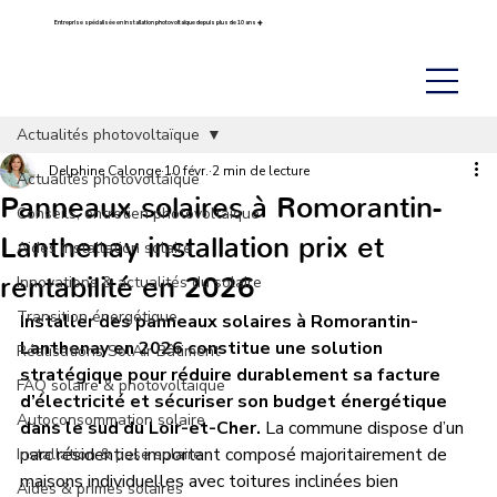
Entreprise spécialisée en installation photovoltaïque depuis plus de 10 ans ☀️
Actualités photovoltaïque
Delphine Calonge
10 févr.
2 min de lecture
Actualités photovoltaïque
Panneaux solaires à Romorantin-
Conseils, entretien photovoltaïque
Lanthenay installation prix et
Aides installation solaire
rentabilité en 2026
Innovations & actualités du solaire
Transition énergétique
Installer des panneaux solaires à Romorantin-
Lanthenay en 2026 constitue une solution 
Réalisations Sol’Air Bâtiment
stratégique pour réduire durablement sa facture 
FAQ solaire & photovoltaïque
d’électricité et sécuriser son budget énergétique 
Autoconsommation solaire
dans le sud du Loir-et-Cher.
 La commune dispose d’un 
parc résidentiel important composé majoritairement de 
Installation & pose solaire
maisons individuelles avec toitures inclinées bien 
Aides & primes solaires