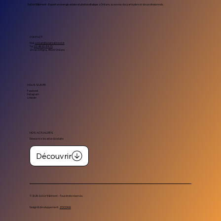
Sol’Air Bâtiment – Expert en énergie solaire et photovoltaïque
à Orléans, au service des particuliers et des professionnels.
CONTACT
Mail.
contact@solairbatiment.fr
Tel.
02-46-91-54-71
23 rue Antigna, 45000 Orléans
NOUS SUIVRE
Facebook
Instagram
Linkedin
NOS ACTUALITÉS
Découvrez les actus du solaire
Découvrir
© 2025 Sol’Air Bâtiment – Tous droits réservés.
Design & développement :
ZOCOM.fr