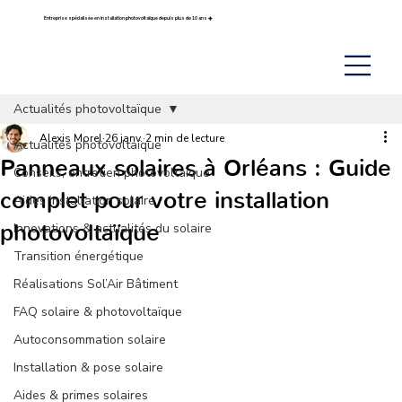
Entreprise spécialisée en installation photovoltaïque depuis plus de 10 ans ☀️
Actualités photovoltaïque
Alexis Morel
26 janv.
2 min de lecture
Actualités photovoltaïque
Panneaux solaires à Orléans : Guide
Conseils, entretien photovoltaïque
complet pour votre installation
Aides installation solaire
photovoltaïque
Innovations & actualités du solaire
Transition énergétique
Réalisations Sol’Air Bâtiment
FAQ solaire & photovoltaïque
Autoconsommation solaire
Installation & pose solaire
Aides & primes solaires