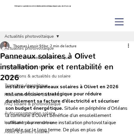
Entreprise spécialisée en installation photovoltaïque depuis plus de 10 ans ☀️
Actualités photovoltaïque
Thomas Lenoir
9 févr.
2 min de lecture
Actualités photovoltaïque
Panneaux solaires à Olivet
Conseils, entretien photovoltaïque
installation prix et rentabilité en
Aides installation solaire
2026
Innovations & actualités du solaire
Transition énergétique
Installer des panneaux solaires à Olivet en 2026 
est une décision stratégique pour réduire 
Réalisations Sol’Air Bâtiment
durablement sa facture d’électricité et sécuriser 
FAQ solaire & photovoltaïque
son budget énergétique.
 Située en périphérie d’Orléans 
Autoconsommation solaire
la commune d’Olivet bénéficie d’un ensoleillement 
suffisant pour rendre une installation photovoltaïque 
Installation & pose solaire
rentable sur le long terme. De plus en plus de 
Aides & primes solaires