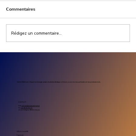
Commentaires
Rédigez un commentaire...
Prix installation photovoltaïque
entreprise : combien coûte un projet
solaire professionnel
Sol’Air Bâtiment – Expert en énergie solaire et photovoltaïque
à Orléans, au service des particuliers et des professionnels.
CONTACT
Mail.
contact@solairbatiment.fr
Tel.
02-46-91-54-71
23 rue Antigna, 45000 Orléans
NOUS SUIVRE
Facebook