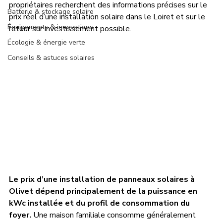
propriétaires recherchent des informations précises sur le 
Batterie & stockage solaire
prix réel d’une installation solaire dans le Loiret et sur le 
Équipements & innovations
retour sur investissement possible.
Écologie & énergie verte
Conseils & astuces solaires
Le prix d’une installation de panneaux solaires à 
Olivet dépend principalement de la puissance en 
kWc installée et du profil de consommation du 
foyer.
 Une maison familiale consomme généralement 