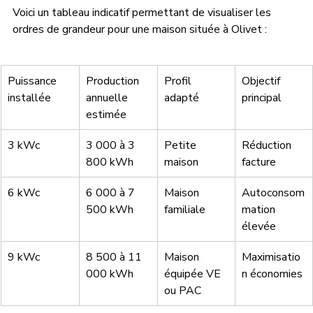
Voici un tableau indicatif permettant de visualiser les 
ordres de grandeur pour une maison située à Olivet : 
Puissance 
Production 
Profil 
Objectif 
installée
annuelle 
adapté
principal
estimée
3 kWc
3 000 à 3 
Petite 
Réduction 
800 kWh
maison
facture
6 kWc
6 000 à 7 
Maison 
Autoconsom
500 kWh
familiale
mation 
élevée
9 kWc
8 500 à 11 
Maison 
Maximisatio
000 kWh
équipée VE 
n économies
ou PAC