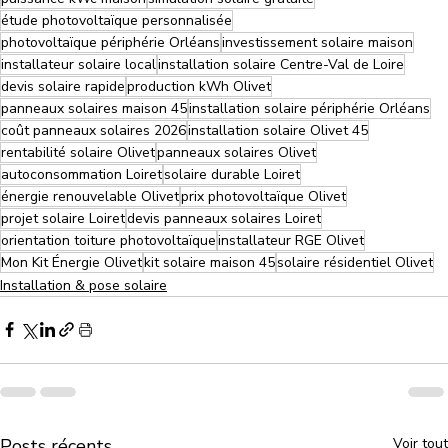
étude photovoltaïque personnalisée
photovoltaïque périphérie Orléans
investissement solaire maison
installateur solaire local
installation solaire Centre-Val de Loire
devis solaire rapide
production kWh Olivet
panneaux solaires maison 45
installation solaire périphérie Orléans
coût panneaux solaires 2026
installation solaire Olivet 45
rentabilité solaire Olivet
panneaux solaires Olivet
autoconsommation Loiret
solaire durable Loiret
énergie renouvelable Olivet
prix photovoltaïque Olivet
projet solaire Loiret
devis panneaux solaires Loiret
orientation toiture photovoltaïque
installateur RGE Olivet
Mon Kit Énergie Olivet
kit solaire maison 45
solaire résidentiel Olivet
Installation & pose solaire
Posts récents
Voir tout