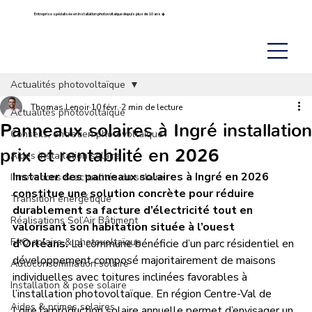
Entreprise spécialisée en installation photovoltaïque depuis plus de 10 ans ☀️
Actualités photovoltaïque
Thomas Lenoir
10 févr.
2 min de lecture
Actualités photovoltaïque
Panneaux solaires à Ingré installation
Conseils, entretien photovoltaïque
prix et rentabilité en 2026
Aides installation solaire
Installer des panneaux solaires à Ingré en 2026 
Innovations & actualités du solaire
constitue une solution concrète pour réduire 
Transition énergétique
durablement sa facture d’électricité tout en 
Réalisations Sol’Air Bâtiment
valorisant son habitation située à l’ouest 
FAQ solaire & photovoltaïque
d’Orléans.
 La commune bénéficie d’un parc résidentiel en 
développement composé majoritairement de maisons 
Autoconsommation solaire
individuelles avec toitures inclinées favorables à 
Installation & pose solaire
l’installation photovoltaïque. En région Centre-Val de 
Aides & primes solaires
Loire la production solaire annuelle permet d’envisager un 