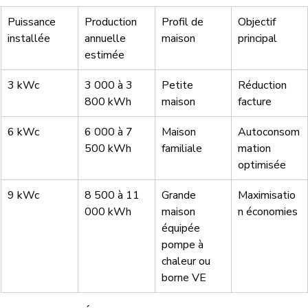
Puissance 
Production 
Profil de 
Objectif 
installée
annuelle 
maison
principal
estimée
3 kWc
3 000 à 3 
Petite 
Réduction 
800 kWh
maison
facture
6 kWc
6 000 à 7 
Maison 
Autoconsom
500 kWh
familiale
mation 
optimisée
9 kWc
8 500 à 11 
Grande 
Maximisatio
000 kWh
maison 
n économies
équipée 
pompe à 
chaleur ou 
borne VE