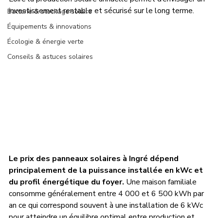
investissement rentable et sécurisé sur le long terme.
Batterie & stockage solaire
Équipements & innovations
Écologie & énergie verte
Conseils & astuces solaires
Le prix des panneaux solaires à Ingré dépend 
principalement de la puissance installée en kWc et 
du profil énergétique du foyer.
 Une maison familiale 
consomme généralement entre 4 000 et 6 500 kWh par 
an ce qui correspond souvent à une installation de 6 kWc 
pour atteindre un équilibre optimal entre production et 