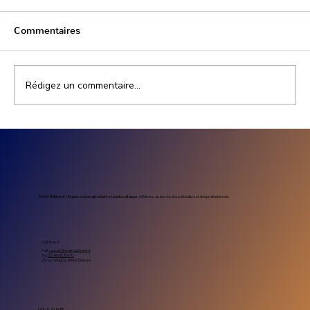
Commentaires
Rédigez un commentaire...
Prix installation photovoltaïque
entreprise : combien coûte un projet
solaire professionnel
Sol’Air Bâtiment – Expert en énergie solaire et photovoltaïque
à Orléans, au service des particuliers et des professionnels.
CONTACT
Mail.
contact@solairbatiment.fr
Tel.
02-46-91-54-71
23 rue Antigna, 45000 Orléans
NOUS SUIVRE