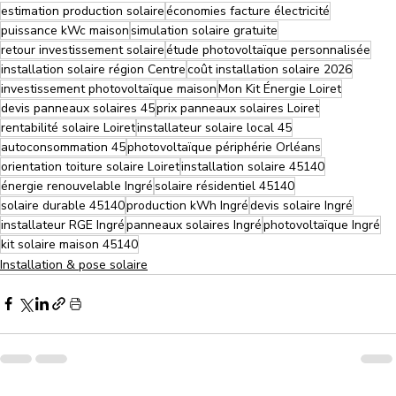
estimation production solaire
économies facture électricité
puissance kWc maison
simulation solaire gratuite
retour investissement solaire
étude photovoltaïque personnalisée
installation solaire région Centre
coût installation solaire 2026
investissement photovoltaïque maison
Mon Kit Énergie Loiret
devis panneaux solaires 45
prix panneaux solaires Loiret
rentabilité solaire Loiret
installateur solaire local 45
autoconsommation 45
photovoltaïque périphérie Orléans
orientation toiture solaire Loiret
installation solaire 45140
énergie renouvelable Ingré
solaire résidentiel 45140
solaire durable 45140
production kWh Ingré
devis solaire Ingré
installateur RGE Ingré
panneaux solaires Ingré
photovoltaïque Ingré
kit solaire maison 45140
Installation & pose solaire