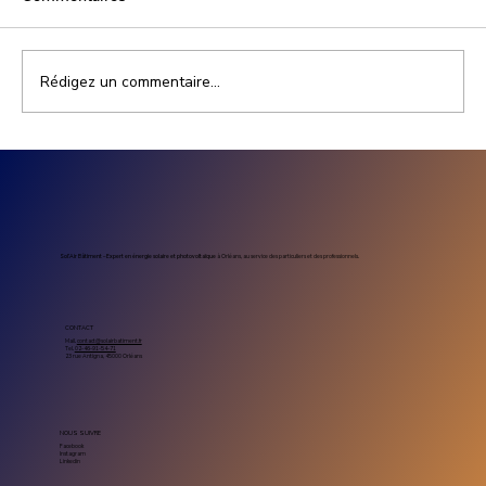
Rédigez un commentaire...
Prix installation photovoltaïque
entreprise : combien coûte un projet
solaire professionnel
Sol’Air Bâtiment – Expert en énergie solaire et photovoltaïque
à Orléans, au service des particuliers et des professionnels.
CONTACT
Mail.
contact@solairbatiment.fr
Tel.
02-46-91-54-71
23 rue Antigna, 45000 Orléans
NOUS SUIVRE
Facebook
Instagram
Linkedin