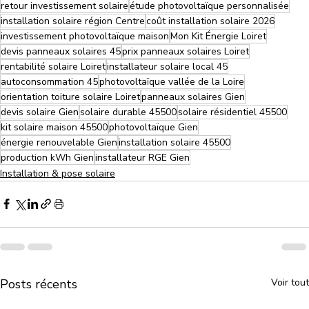
retour investissement solaire
étude photovoltaïque personnalisée
installation solaire région Centre
coût installation solaire 2026
investissement photovoltaïque maison
Mon Kit Énergie Loiret
devis panneaux solaires 45
prix panneaux solaires Loiret
rentabilité solaire Loiret
installateur solaire local 45
autoconsommation 45
photovoltaïque vallée de la Loire
orientation toiture solaire Loiret
panneaux solaires Gien
devis solaire Gien
solaire durable 45500
solaire résidentiel 45500
kit solaire maison 45500
photovoltaïque Gien
énergie renouvelable Gien
installation solaire 45500
production kWh Gien
installateur RGE Gien
Installation & pose solaire
Posts récents
Voir tout