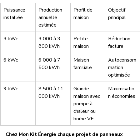
Puissance 
Production 
Profil de 
Objectif 
installée
annuelle 
maison
principal
estimée
3 kWc
3 000 à 3 
Petite 
Réduction 
800 kWh
maison
facture
6 kWc
6 000 à 7 
Maison 
Autoconsom
500 kWh
familiale
mation 
optimisée
9 kWc
8 500 à 11 
Grande 
Maximisatio
000 kWh
maison avec 
n économies
pompe à 
chaleur ou 
borne VE
Chez Mon Kit Énergie chaque projet de panneaux 