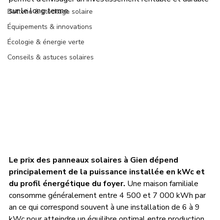
sur le long terme.
Batterie & stockage solaire
Équipements & innovations
Écologie & énergie verte
Conseils & astuces solaires
Le prix des panneaux solaires à Gien dépend 
principalement de la puissance installée en kWc et 
du profil énergétique du foyer.
 Une maison familiale 
consomme généralement entre 4 500 et 7 000 kWh par 
an ce qui correspond souvent à une installation de 6 à 9 
kWc pour atteindre un équilibre optimal entre production 