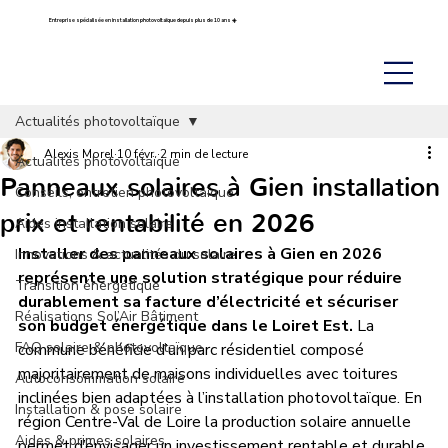
Entreprise spécialisée en installation photovoltaïque depuis plus de 10 ans ☀️
Actualités photovoltaïque
Alexis Morel
10 févr.
2 min de lecture
Actualités photovoltaïque
Panneaux solaires à Gien installation
Conseils, entretien photovoltaïque
prix et rentabilité en 2026
Aides installation solaire
Installer des panneaux solaires à Gien en 2026 
Innovations & actualités du solaire
représente une solution stratégique pour réduire 
Transition énergétique
durablement sa facture d’électricité et sécuriser 
Réalisations Sol’Air Bâtiment
son budget énergétique dans le Loiret Est.
 La 
FAQ solaire & photovoltaïque
commune bénéficie d’un parc résidentiel composé 
majoritairement de maisons individuelles avec toitures 
Autoconsommation solaire
inclinées bien adaptées à l’installation photovoltaïque. En 
Installation & pose solaire
région Centre-Val de Loire la production solaire annuelle 
Aides & primes solaires
permet d’envisager un investissement rentable et durable 