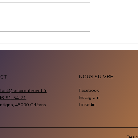
ation
Production panneau solai
que entreprise :
entreprise : combien
ûte un projet
produit une installation
fessionnel
photovoltaïque
NOUS SUIVRE
ACT
Facebook
tact@solairbatiment.fr
Instagram
46-91-54-71
Linkedin
ntigna, 45000 Orléans
Desi