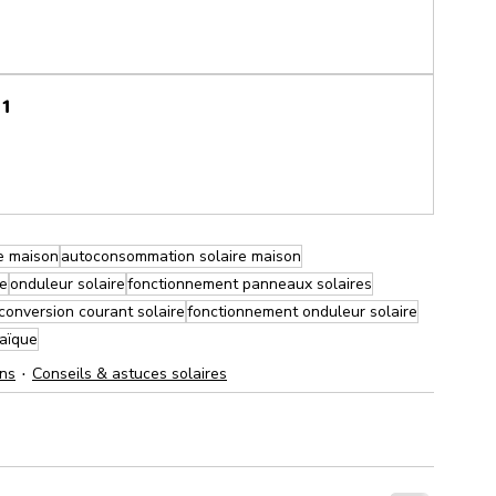
M1
re maison
autoconsommation solaire maison
re
onduleur solaire
fonctionnement panneaux solaires
conversion courant solaire
fonctionnement onduleur solaire
taïque
ons
Conseils & astuces solaires