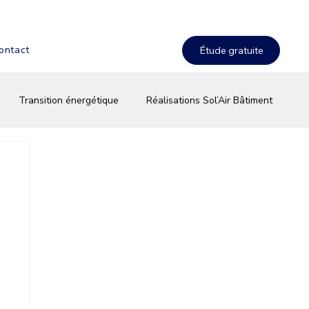
ontact
Transition énergétique
Réalisations Sol’Air Bâtiment
terie & stockage solaire
Équipements & innovations