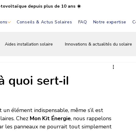
otovoltaïque depuis plus de 10 ans ☀️
ions
Conseils & Actus Solaires
FAQ
Notre expertise
C
Aides installation solaire
Innovations & actualités du solaire
Installation & pose solaire
Aides & primes solaires
Bat
à quoi sert-il
st un élément indispensable, même s’il est 
aires. Chez 
Mon Kit Énergie
, nous rappelons 
 par les panneaux ne pourrait tout simplement 