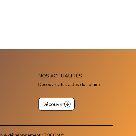
re
NOS ACTUALITÉS
Découvrez les actus du solaire
Découvrir
gn & développement :
ZOCOM.fr