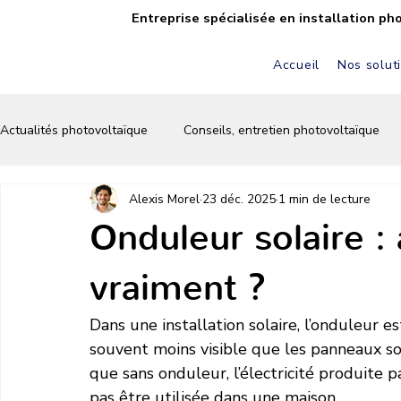
Entreprise spécialisée en installation ph
Accueil
Nos solut
Actualités photovoltaïque
Conseils, entretien photovoltaïque
Alexis Morel
23 déc. 2025
1 min de lecture
FAQ solaire & photovoltaïque
Autoconsommation solaire
Onduleur solaire : 
vraiment ?
Écologie & énergie verte
Conseils & astuces solaires
Dans une installation solaire, l’onduleur e
souvent moins visible que les panneaux sol
que sans onduleur, l’électricité produite
pas être utilisée dans une maison.