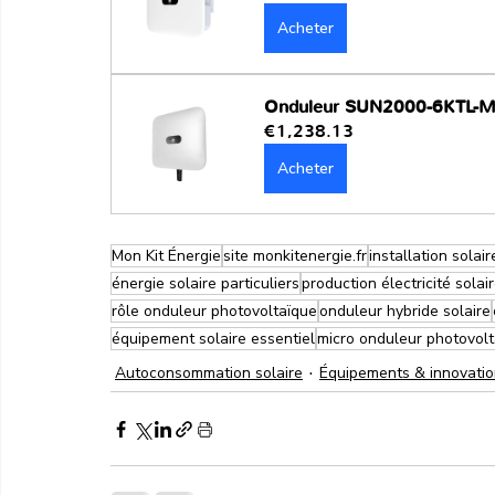
Acheter
Onduleur SUN2000-6KTL-
€1,238.13
Acheter
Mon Kit Énergie
site monkitenergie.fr
installation solai
énergie solaire particuliers
production électricité solai
rôle onduleur photovoltaïque
onduleur hybride solaire
équipement solaire essentiel
micro onduleur photovol
Autoconsommation solaire
Équipements & innovati