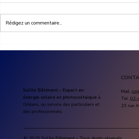
Rédigez un commentaire...
Aides photovoltaïque
Prix install
entreprise : quelles
photovoltaï
subventions pour financer
combien co
une installation solaire
solaire pro
CONT
Sol’Air Bâtiment – Expert en
Mail.
con
énergie solaire et photovoltaïque
à
Tel.
02-
Orléans, au service des particuliers et
23 rue A
des professionnels.
© 2025 Sol’Air Bâtiment – Tous droits réservés.