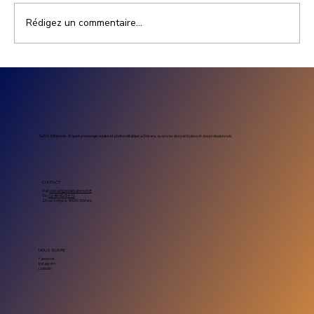
Rédigez un commentaire...
Prix installation photovoltaïque
entreprise : combien coûte un projet
solaire professionnel
Sol’Air Bâtiment – Expert en énergie solaire et photovoltaïque
à Orléans, au service des particuliers et des professionnels.
CONTACT
Mail.
contact@solairbatiment.fr
Tel.
02-46-91-54-71
23 rue Antigna, 45000 Orléans
NOUS SUIVRE
Facebook
Instagram
Linkedin