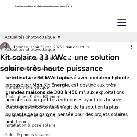
Entreprise spécialisée en installation photovoltaïque depuis plus de 10 ans ☀️
Actualités photovoltaïque
Thomas Lenoir
23 déc. 2025
1 min de lecture
Actualités photovoltaïque
Kit solaire 33 kWc : une solution
Conseils, entretien photovoltaïque
solaire très haute puissance
Aides installation solaire
Le 
kit solaire 33 kWc triphasé avec onduleur hybride
, 
Innovations & actualités du solaire
proposé par 
Mon Kit Énergie
, est destiné aux 
très 
Transition énergétique
grandes maisons de 300 à 450 m²
, aux exploitations 
Réalisations Sol’Air Bâtiment
agricoles ou aux petites entreprises ayant des besoins 
FAQ solaire & photovoltaïque
électriques importants. Il s’agit de la solution la plus 
puissante de la gamme, pensée pour des projets solaires 
Autoconsommation solaire
ambitieux.
Installation & pose solaire
Aides & primes solaires