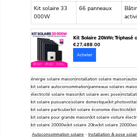
Kit solaire 33 
66 panneaux
Bâti
000W
activ
Kit Solaire 20kWc Triphasé 
€27,488.00
Acheter
énergie solaire maison
installation solaire maison
auto
kit solaire autoconsommation
panneaux solaires mais
électricité solaire maison
kit solaire avec pose
installa
kit solaire puissance
solaire domestique
kit photovolta
kit solaire particulier
kit solaire économie électricité
kit
kit solaire pour grande maison
kit solaire voiture élect
kit solaire 20000w
kit solaire 20kw
kit solaire 20000w
Autoconsommation solaire
Installation & pose solai