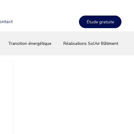
ontact
Transition énergétique
Réalisations Sol’Air Bâtiment
terie & stockage solaire
Équipements & innovations