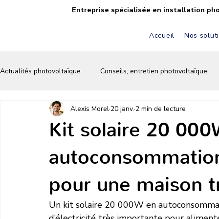
Entreprise spécialisée en installation ph
Accueil
Nos solut
Actualités photovoltaïque
Conseils, entretien photovoltaïque
Alexis Morel
20 janv.
2 min de lecture
FAQ solaire & photovoltaïque
Autoconsommation solaire
Kit solaire 20 00
autoconsommation :
Écologie & énergie verte
Conseils & astuces solaires
pour une maison t
Un kit solaire 20 000W en autoconsommat
d’électricité très importante pour alime