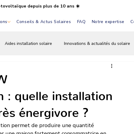
otovoltaïque depuis plus de 10 ans ☀️
ions
Conseils & Actus Solaires
FAQ
Notre expertise
C
Aides installation solaire
Innovations & actualités du solaire
Installation & pose solaire
Aides & primes solaires
Bat
0W
 quelle installation
rès énergivore ?
ion permet de produire une quantité 
nter une maison fortement consommatrice en 