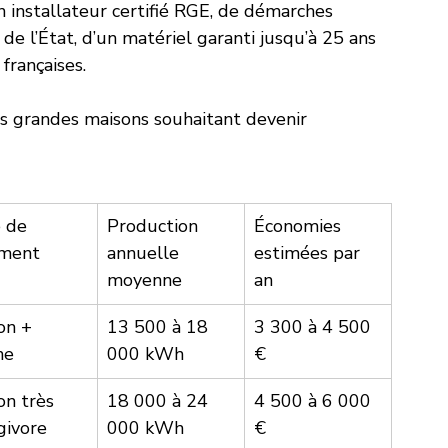
un installateur certifié RGE, de démarches 
 de l’État, d’un matériel garanti jusqu’à 25 ans 
françaises.
les grandes maisons souhaitant devenir 
 de 
Production 
Économies 
ment
annuelle 
estimées par 
moyenne
an
on + 
13 500 à 18 
3 300 à 4 500 
ne
000 kWh
€
on très 
18 000 à 24 
4 500 à 6 000 
givore
000 kWh
€