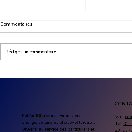
Commentaires
Rédigez un commentaire...
Aides photovoltaïque
Prix install
entreprise : quelles
photovoltaï
subventions pour financer
combien co
une installation solaire
solaire pro
CONT
Sol’Air Bâtiment – Expert en
Mail.
con
énergie solaire et photovoltaïque
à
Tel.
02-
Orléans, au service des particuliers et
23 rue A