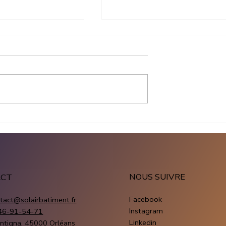
ation
Production panneau solai
que entreprise :
entreprise : combien
ûte un projet
produit une installation
fessionnel
photovoltaïque
NOUS SUIVRE
ACT
Facebook
tact@solairbatiment.fr
Instagram
46-91-54-71
Linkedin
ntigna, 45000 Orléans