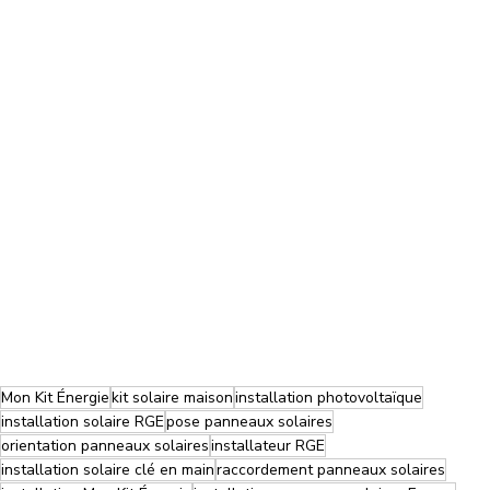
Mon Kit Énergie
kit solaire maison
installation photovoltaïque
installation solaire RGE
pose panneaux solaires
orientation panneaux solaires
installateur RGE
installation solaire clé en main
raccordement panneaux solaires