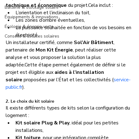
technique et économique
 du projet.Cela inclut :
Batterie & stockage solaire
L’orientation et l’inclinaison du toit,
Équipements & innovations
Les zones d’ombre éventuelles,
Écologie & énergie verte
La puissance souhaitée en fonction de vos besoins en 
électricité.
Conseils & astuces solaires
Un installateur certifié, comme 
Sol’Air Bâtiment
, 
partenaire de 
Mon Kit Énergie
, peut réaliser cette 
analyse et vous proposer la solution la plus 
adaptée.Cette étape permet également de définir si le 
projet est éligible aux 
aides à l’installation 
solaire
 proposées par l’État et les collectivités (
service-
public.fr
).
2. Le choix du kit solaire
Il existe différents types de kits selon la configuration du 
logement :
Kit solaire Plug & Play
, idéal pour les petites 
installations,
Kit toiture
, pour une intégration complète,