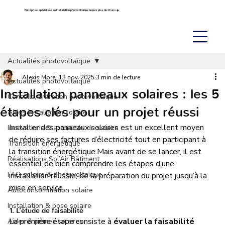
Entreprise spécialisée en installation photovoltaïque depuis plus de 10 ans ☀️
Actualités photovoltaïque
Alexis Morel
13 nov. 2025
3 min de lecture
Actualités photovoltaïque
Installation panneaux solaires : les 5
Conseils, entretien photovoltaïque
étapes clés pour un projet réussi
Aides installation solaire
Installer des panneaux solaires est un excellent moyen 
Innovations & actualités du solaire
de réduire ses factures d’électricité tout en participant à 
Transition énergétique
la transition énergétique.Mais avant de se lancer, il est 
Réalisations Sol’Air Bâtiment
essentiel de bien comprendre les étapes d’une 
FAQ solaire & photovoltaïque
installation réussie, de la préparation du projet jusqu’à la 
mise en service.
Autoconsommation solaire
Installation & pose solaire
1. L’étude de faisabilité
La première étape consiste à 
évaluer la faisabilité 
Aides & primes solaires