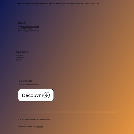
Sol’Air Bâtiment – Expert en énergie solaire et photovoltaïque
à Orléans, au service des particuliers et des professionnels.
CONTACT
Mail.
contact@solairbatiment.fr
Tel.
02-46-91-54-71
23 rue Antigna, 45000 Orléans
NOUS SUIVRE
Facebook
Instagram
Linkedin
NOS ACTUALITÉS
Découvrez les actus du solaire
Découvrir
© 2025 Sol’Air Bâtiment – Tous droits réservés.
Design & développement :
ZOCOM.fr