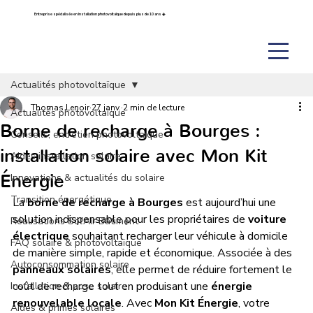
Entreprise spécialisée en installation photovoltaïque depuis plus de 10 ans ☀️
Actualités photovoltaïque
Thomas Lenoir
27 janv.
2 min de lecture
Actualités photovoltaïque
Borne de recharge à Bourges :
Conseils, entretien photovoltaïque
installation solaire avec Mon Kit
Aides installation solaire
Énergie
Innovations & actualités du solaire
Transition énergétique
La 
borne de recharge à Bourges
 est aujourd’hui une 
solution indispensable pour les propriétaires de 
voiture 
Réalisations Sol’Air Bâtiment
électrique
 souhaitant recharger leur véhicule à domicile 
FAQ solaire & photovoltaïque
de manière simple, rapide et économique. Associée à des 
Autoconsommation solaire
panneaux solaires
, elle permet de réduire fortement le 
coût de recharge tout en produisant une 
énergie 
Installation & pose solaire
renouvelable locale
. Avec 
Mon Kit Énergie
, votre 
Aides & primes solaires