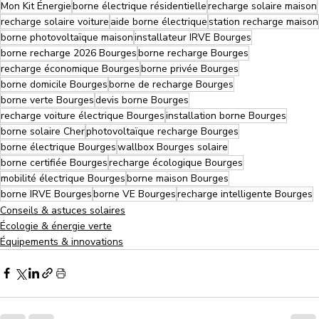
Mon Kit Énergie
borne électrique résidentielle
recharge solaire maison
recharge solaire voiture
aide borne électrique
station recharge maison
borne photovoltaïque maison
installateur IRVE Bourges
borne recharge 2026 Bourges
borne recharge Bourges
recharge économique Bourges
borne privée Bourges
borne domicile Bourges
borne de recharge Bourges
borne verte Bourges
devis borne Bourges
recharge voiture électrique Bourges
installation borne Bourges
borne solaire Cher
photovoltaïque recharge Bourges
borne électrique Bourges
wallbox Bourges solaire
borne certifiée Bourges
recharge écologique Bourges
mobilité électrique Bourges
borne maison Bourges
borne IRVE Bourges
borne VE Bourges
recharge intelligente Bourges
Conseils & astuces solaires
Écologie & énergie verte
Équipements & innovations