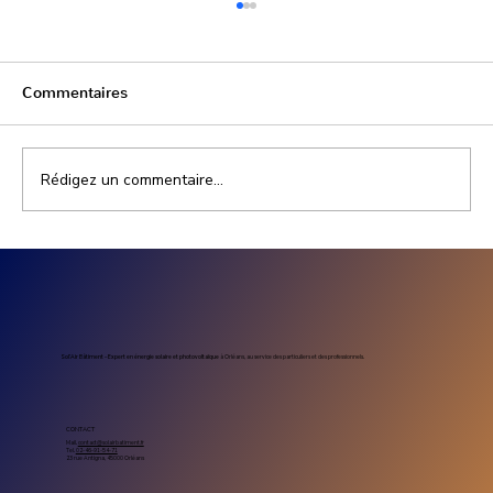
Commentaires
Rédigez un commentaire...
Prix installation photovoltaïque
entreprise : combien coûte un projet
solaire professionnel
Sol’Air Bâtiment – Expert en énergie solaire et photovoltaïque
à Orléans, au service des particuliers et des professionnels.
CONTACT
Mail.
contact@solairbatiment.fr
Tel.
02-46-91-54-71
23 rue Antigna, 45000 Orléans