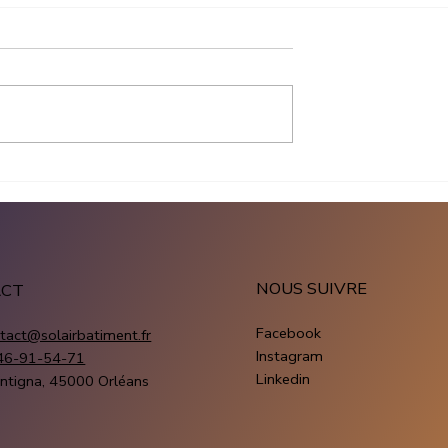
tterie solaire
Maison autonome en
 en 2026
Centre-Val de Loire :
Bluetti Huawei
devenez indépendant ave
w
Mon Kit Énergie
NOUS SUIVRE
ACT
Facebook
tact@solairbatiment.fr
Instagram
46-91-54-71
Linkedin
ntigna, 45000 Orléans