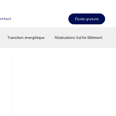
ontact
Transition énergétique
Réalisations Sol’Air Bâtiment
terie & stockage solaire
Équipements & innovations