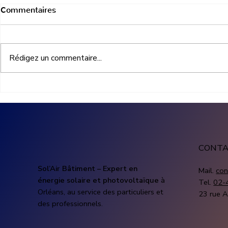
Commentaires
Rédigez un commentaire...
Batterie solaire entreprise :
Meilleure ba
optimiser l’utilisation de
domestique
l’énergie photovoltaïque
comparatif 
et Sungro
CONT
Sol’Air Bâtiment – Expert en
Mail.
con
énergie solaire et photovoltaïque
à
Tel.
02-
Orléans, au service des particuliers et
23 rue A
des professionnels.