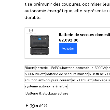
t se prémunir des coupures, optimiser leu
autonomie énergétique, elle représente u
durable.
Batterie de secours dome
€2,092.80
Acheter
Bluetti
batterie LiFePO4
batterie domestique 5000W
ba
b300k bluetti
batterie de secours maison
bluetti ac50
solution anti-coupure courant
ac500 bluetti
stockage s
système autonome énergie
Batterie & stockage solaire