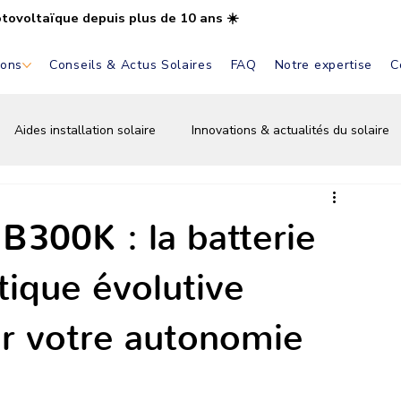
otovoltaïque depuis plus de 10 ans ☀️
ions
Conseils & Actus Solaires
FAQ
Notre expertise
C
Aides installation solaire
Innovations & actualités du solaire
Installation & pose solaire
Aides & primes solaires
Bat
300K : la batterie
ique évolutive
ir votre autonomie