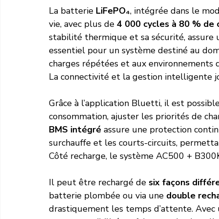
La batterie 
LiFePO₄
, intégrée dans le mo
vie, avec plus de 
4 000 cycles à 80 % de 
stabilité thermique et sa sécurité, assure
essentiel pour un système destiné au dom
charges répétées et aux environnements dif
La connectivité et la gestion intelligente j
Grâce à l’application Bluetti, il est possible
consommation, ajuster les priorités de cha
BMS intégré
 assure une protection continu
surchauffe et les courts-circuits, permet
Côté recharge, le système AC500 + B300K o
Il peut être rechargé de 
six façons différ
batterie plombée ou via une 
double recha
drastiquement les temps d’attente. Avec u