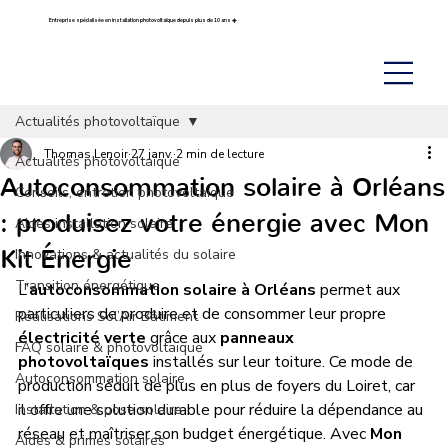
Entreprise spécialisée en installation photovoltaïque depuis plus de 10 ans ☀️
Actualités photovoltaïque
Thomas Lenoir
27 janv.
2 min de lecture
Actualités photovoltaïque
Autoconsommation solaire à Orléans
Conseils, entretien photovoltaïque
: produisez votre énergie avec Mon
Aides installation solaire
Kit Énergie
Innovations & actualités du solaire
Transition énergétique
L’
autoconsommation solaire à Orléans
 permet aux 
particuliers de produire et de consommer leur propre 
Réalisations Sol’Air Bâtiment
électricité verte
 grâce aux 
panneaux 
FAQ solaire & photovoltaïque
photovoltaïques
 installés sur leur toiture. Ce mode de 
Autoconsommation solaire
production séduit de plus en plus de foyers du Loiret, car 
il offre une solution durable pour réduire la dépendance au 
Installation & pose solaire
réseau et maîtriser son budget énergétique. Avec 
Mon 
Aides & primes solaires