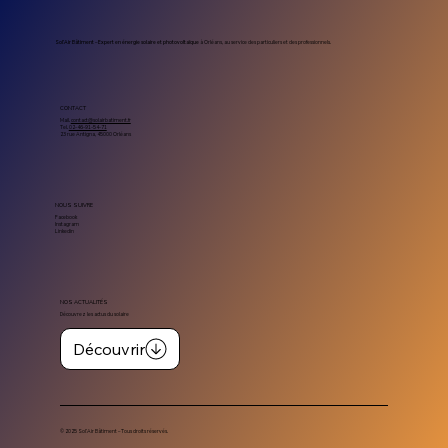
solaire professionnel
Sol’Air Bâtiment – Expert en énergie solaire et photovoltaïque
à Orléans, au service des particuliers et des professionnels.
CONTACT
Mail.
contact@solairbatiment.fr
Tel.
02-46-91-54-71
23 rue Antigna, 45000 Orléans
NOUS SUIVRE
Facebook
Instagram
Linkedin
NOS ACTUALITÉS
Découvrez les actus du solaire
Découvrir
© 2025 Sol’Air Bâtiment – Tous droits réservés.