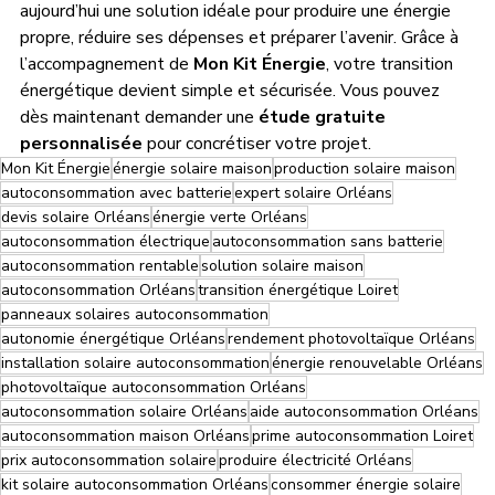
aujourd’hui une solution idéale pour produire une énergie 
propre, réduire ses dépenses et préparer l’avenir. Grâce à 
l’accompagnement de 
Mon Kit Énergie
, votre transition 
énergétique devient simple et sécurisée. Vous pouvez 
dès maintenant demander une 
étude gratuite 
personnalisée
 pour concrétiser votre projet.
Mon Kit Énergie
énergie solaire maison
production solaire maison
autoconsommation avec batterie
expert solaire Orléans
devis solaire Orléans
énergie verte Orléans
autoconsommation électrique
autoconsommation sans batterie
autoconsommation rentable
solution solaire maison
autoconsommation Orléans
transition énergétique Loiret
panneaux solaires autoconsommation
autonomie énergétique Orléans
rendement photovoltaïque Orléans
installation solaire autoconsommation
énergie renouvelable Orléans
photovoltaïque autoconsommation Orléans
autoconsommation solaire Orléans
aide autoconsommation Orléans
autoconsommation maison Orléans
prime autoconsommation Loiret
prix autoconsommation solaire
produire électricité Orléans
kit solaire autoconsommation Orléans
consommer énergie solaire