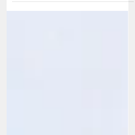
L’entretien des panneaux photovoltaïques est essentiel pour
garantir la performance et la rentabilité d’une installation
solaire. Découvrez pourquoi la maintenance est indispensable
pour les entreprises.